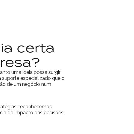
a certa
resa?
anto uma ideia possa surgir
 suporte especializado que o
mação de um negócio num
ratégias, reconhecemos
ncia do impacto das decisões
sa, mas reconhecemos que
 descobrir se somos a escolha