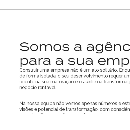
Somos a agênci
para a sua emp
Construir uma empresa não é um ato solitário. Enqu
de forma isolada, o seu desenvolvimento requer um
oriente na sua maturação e o auxilie na transfor
negócio rentável.
Na nossa equipa não vemos apenas números e est
visões e potencial de transformação, com consciê
traçadas. Temos muito para oferecer à sua empre
muita coisa está em jogo. Por isso, convidámo-lo a
certa para a sua empresa.